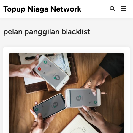
Skip
Topup Niaga Network
Mai
to
Open
Men
Search
content
pelan panggilan blacklist