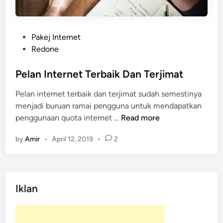
P
Pakej Internet
o
Redone
s
t
Pelan Internet Terbaik Dan Terjimat
e
Pelan internet terbaik dan terjimat sudah semestinya
d
menjadi buruan ramai pengguna untuk mendapatkan
i
P
penggunaan quota internet …
Read more
n
e
by
Amir
•
April 12, 2019
•
2
l
a
n
I
Iklan
n
t
e