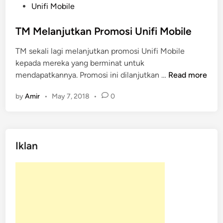
o
Unifi Mobile
s
t
TM Melanjutkan Promosi Unifi Mobile
e
TM sekali lagi melanjutkan promosi Unifi Mobile
d
kepada mereka yang berminat untuk
i
T
mendapatkannya. Promosi ini dilanjutkan …
Read more
n
M
by
Amir
•
May 7, 2018
•
0
M
e
l
a
Iklan
n
j
u
t
k
a
n