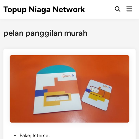
Skip
Topup Niaga Network
Mai
to
Open
Men
Search
content
pelan panggilan murah
P
Pakej Internet