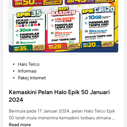
P
Halo Telco
o
Informasi
s
Pakej Internet
t
e
Kemaskini Pelan Halo Epik 50 Januari
d
2024
i
Bermula pada 17 Januari 2024, pelan Halo Telco Epik
n
K
50 telah mula menerima kemaskini terbaru dimana …
e
Read more