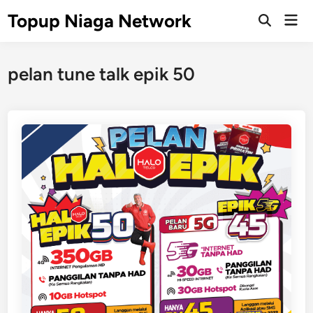
Skip
Topup Niaga Network
Mai
to
Open
Men
Search
content
pelan tune talk epik 50