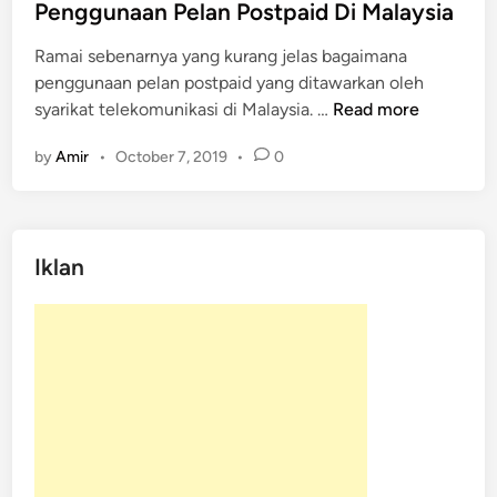
t
Penggunaan Pelan Postpaid Di Malaysia
e
Ramai sebenarnya yang kurang jelas bagaimana
d
penggunaan pelan postpaid yang ditawarkan oleh
i
P
syarikat telekomunikasi di Malaysia. …
Read more
n
e
by
Amir
•
October 7, 2019
•
0
n
g
g
u
Iklan
n
a
a
n
P
e
l
a
n