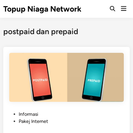
Skip
Topup Niaga Network
Mai
to
Open
Men
Search
content
postpaid dan prepaid
P
Informasi
o
Pakej Internet
s