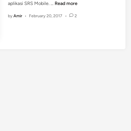
P
aplikasi SRS Mobile. …
Read more
n
r
by
Amir
•
February 20, 2017
•
2
i
n
t
e
r
T
o
p
u
p
A
p
l
i
k
a
s