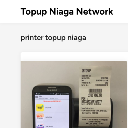
Skip
Topup Niaga Network
to
content
printer topup niaga