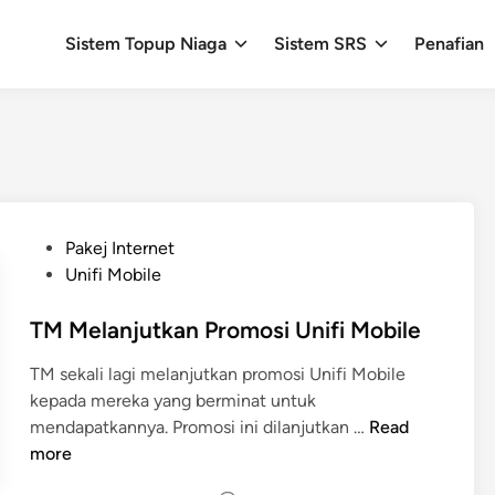
Sistem Topup Niaga
Sistem SRS
Penafian
P
Pakej Internet
o
Unifi Mobile
s
t
TM Melanjutkan Promosi Unifi Mobile
e
TM sekali lagi melanjutkan promosi Unifi Mobile
d
kepada mereka yang berminat untuk
i
T
mendapatkannya. Promosi ini dilanjutkan …
Read
n
M
more
M