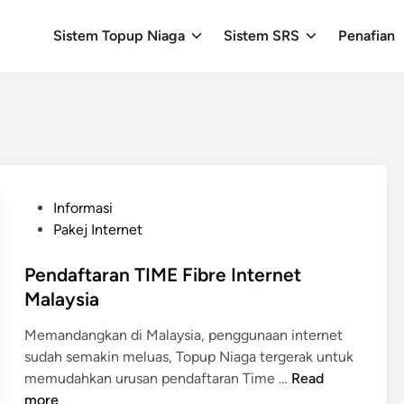
Sistem Topup Niaga
Sistem SRS
Penafian
P
Informasi
o
Pakej Internet
s
t
Pendaftaran TIME Fibre Internet
e
Malaysia
d
Memandangkan di Malaysia, penggunaan internet
i
sudah semakin meluas, Topup Niaga tergerak untuk
n
P
memudahkan urusan pendaftaran Time …
Read
e
more