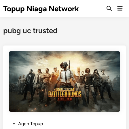
Skip
Topup Niaga Network
Mai
to
Open
Men
Search
content
pubg uc trusted
P
Agen Topup