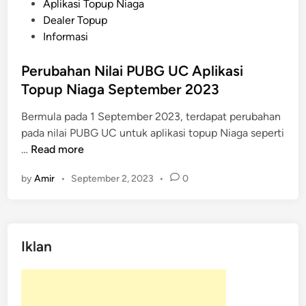
o
Aplikasi Topup Niaga
s
Dealer Topup
t
Informasi
e
d
Perubahan Nilai PUBG UC Aplikasi
i
Topup Niaga September 2023
n
Bermula pada 1 September 2023, terdapat perubahan
pada nilai PUBG UC untuk aplikasi topup Niaga seperti
P
…
Read more
e
by
Amir
•
September 2, 2023
•
0
r
u
b
a
Iklan
h
a
n
N