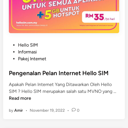
P
Hello SIM
o
Informasi
s
Pakej Internet
t
e
Pengenalan Pelan Internet Hello SIM
d
Apakah Pelan Internet Yang Ditawarkan Oleh Hello
i
P
SIM ? Hello SIM merupakan salah satu MVNO yang …
n
e
Read more
n
by
Amir
•
November 19, 2022
•
0
g
e
n