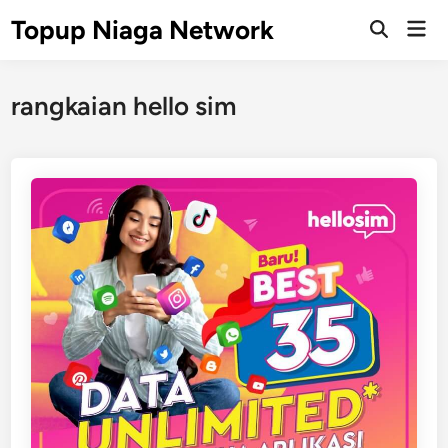
Skip
Topup Niaga Network
Mai
to
Open
Men
Search
content
rangkaian hello sim