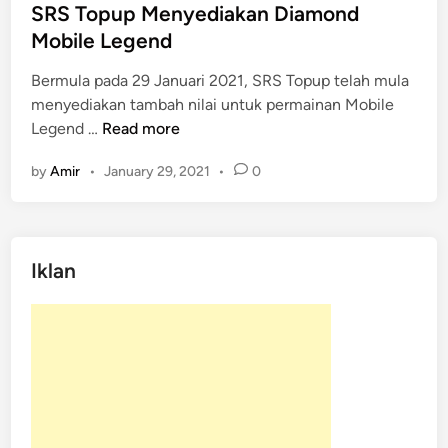
M
t
SRS Topup Menyediakan Diamond
o
e
Mobile Legend
b
d
i
Bermula pada 29 Januari 2021, SRS Topup telah mula
i
l
menyediakan tambah nilai untuk permainan Mobile
n
e
S
Legend …
Read more
U
R
C
by
Amir
•
January 29, 2021
•
0
S
T
o
p
Iklan
u
p
M
e
n
y
e
d