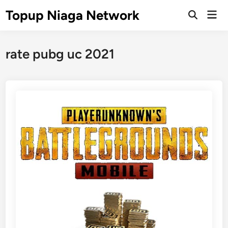
Skip
Topup Niaga Network
Mai
to
Open
Men
Search
content
rate pubg uc 2021