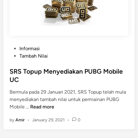
P
Informasi
o
Tambah Nilai
s
t
SRS Topup Menyediakan PUBG Mobile
e
UC
d
Bermula pada 29 Januari 2021, SRS Topup telah mula
i
menyediakan tambah nilai untuk permainan PUBG
n
S
Mobile …
Read more
R
by
Amir
•
January 29, 2021
•
0
S
T
o