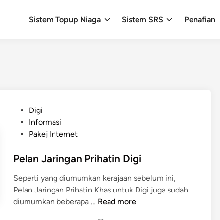
Sistem Topup Niaga
Sistem SRS
Penafian
P
Digi
o
Informasi
s
Pakej Internet
t
e
Pelan Jaringan Prihatin Digi
d
Seperti yang diumumkan kerajaan sebelum ini,
i
Pelan Jaringan Prihatin Khas untuk Digi juga sudah
n
P
diumumkan beberapa …
Read more
e