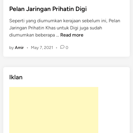
t
e
Pelan Jaringan Prihatin Digi
d
Seperti yang diumumkan kerajaan sebelum ini, Pelan
i
Jaringan Prihatin Khas untuk Digi juga sudah
n
P
diumumkan beberapa …
Read more
e
by
Amir
•
May 7, 2021
•
0
l
a
n
J
Iklan
a
r
i
n
g
a
n
P