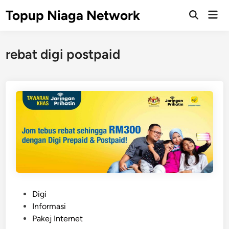
Skip
Topup Niaga Network
Mai
to
Open
Men
Search
content
rebat digi postpaid
P
Digi
o
Informasi
s
Pakej Internet