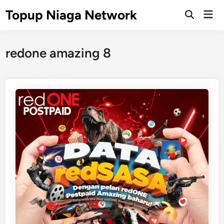
Skip
Topup Niaga Network
Mai
to
Open
Men
Search
content
redone amazing 8