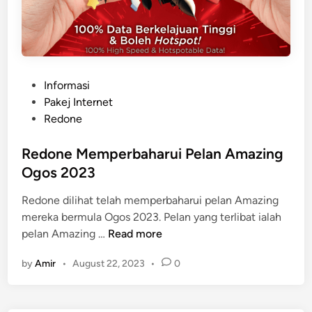
P
Informasi
o
Pakej Internet
s
Redone
t
e
Redone Memperbaharui Pelan Amazing
d
Ogos 2023
i
Redone dilihat telah memperbaharui pelan Amazing
n
mereka bermula Ogos 2023. Pelan yang terlibat ialah
R
pelan Amazing …
Read more
e
by
Amir
•
August 22, 2023
•
0
d
o
n