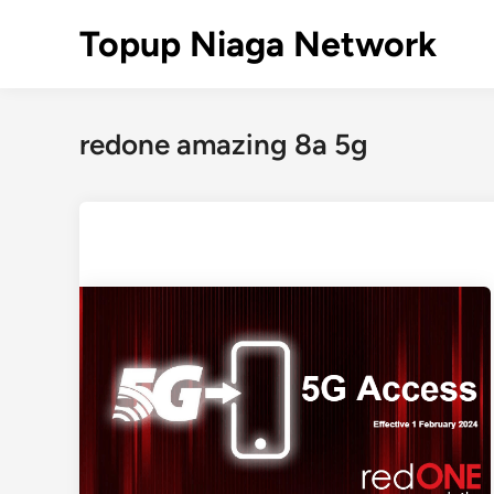
Skip
Topup Niaga Network
to
content
redone amazing 8a 5g