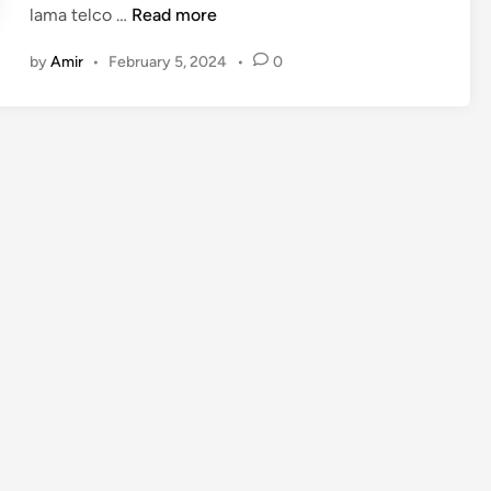
R
lama telco …
Read more
e
by
Amir
•
February 5, 2024
•
0
d
o
n
e
M
u
l
a
M
e
n
a
w
a
r
k
a