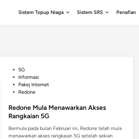
Sistem Topup Niaga
Sistem SRS
Penafian
P
5G
o
Informasi
s
Pakej Internet
t
Redone
e
d
Redone Mula Menawarkan Akses
i
Rangkaian 5G
n
Bermula pada bulan Februari ini, Redone telah mula
menawarkan akses rangkaian 5G setelah sekian