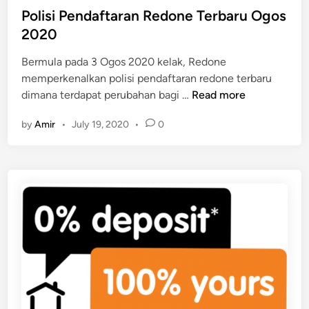
t
Polisi Pendaftaran Redone Terbaru Ogos
e
2020
d
Bermula pada 3 Ogos 2020 kelak, Redone
i
memperkenalkan polisi pendaftaran redone terbaru
n
P
dimana terdapat perubahan bagi …
Read more
o
by
Amir
•
July 19, 2020
•
0
l
i
s
i
P
e
n
d
a
f
t