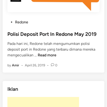
a
r
a
n
P
Redone
R
o
e
s
Polisi Deposit Port In Redone May 2019
d
t
o
Pada hari ini, Redone telah mengumumkan polisi
e
n
deposit port in Redone yang terbaru dimana mereka
d
e
P
mengecualikan …
Read more
i
T
o
n
e
by
Amir
•
April 26, 2019
•
0
l
r
i
b
s
a
i
r
Iklan
D
u
e
O
p
g
o