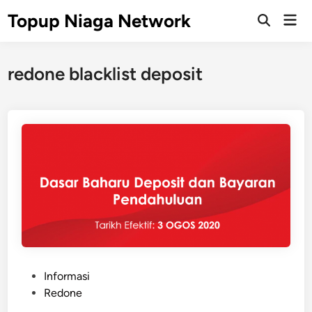
Skip
Topup Niaga Network
Mai
to
Open
Men
Search
content
redone blacklist deposit
P
Informasi
o
Redone
s