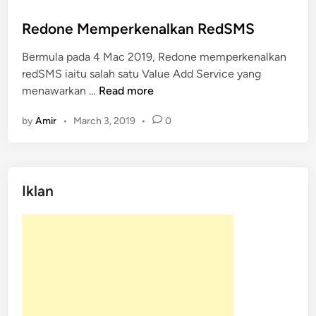
s
t
Redone Memperkenalkan RedSMS
e
Bermula pada 4 Mac 2019, Redone memperkenalkan
d
redSMS iaitu salah satu Value Add Service yang
i
R
menawarkan …
Read more
n
e
by
Amir
•
March 3, 2019
•
0
d
o
n
e
Iklan
M
e
m
p
e
r
k
e