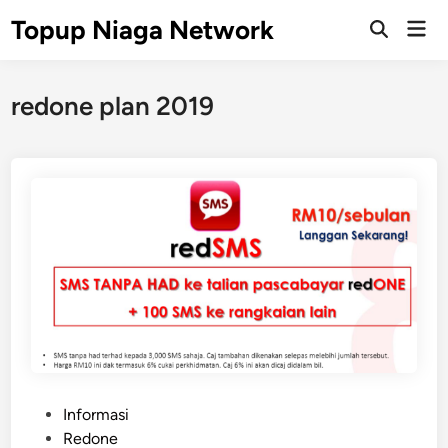
Skip
Topup Niaga Network
Mai
to
Open
Men
Search
content
redone plan 2019
P
Informasi
o
Redone