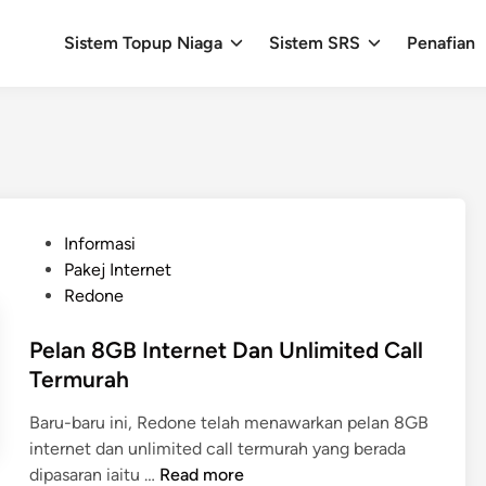
Sistem Topup Niaga
Sistem SRS
Penafian
P
Informasi
o
Pakej Internet
s
Redone
t
e
Pelan 8GB Internet Dan Unlimited Call
d
Termurah
i
Baru-baru ini, Redone telah menawarkan pelan 8GB
n
internet dan unlimited call termurah yang berada
P
dipasaran iaitu …
Read more