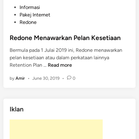
P
Informasi
o
Pakej Internet
s
Redone
t
e
Redone Menawarkan Pelan Kesetiaan
d
Bermula pada 1 Julai 2019 ini, Redone menawarkan
i
pelan kesetiaan atau dalam perkataan lainnya
n
R
Retention Plan …
Read more
e
by
Amir
•
June 30, 2019
•
0
d
o
n
e
Iklan
M
e
n
a