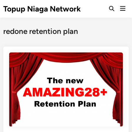
Skip
Topup Niaga Network
Mai
to
Open
Men
Search
content
redone retention plan