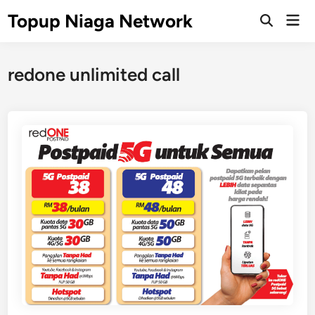
Skip
Topup Niaga Network
Mai
to
Open
Men
Search
content
redone unlimited call