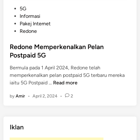
P
5G
o
Informasi
s
Pakej Internet
t
Redone
e
d
Redone Memperkenalkan Pelan
i
Postpaid 5G
n
Bermula pada 1 April 2024, Redone telah
memperkenalkan pelan postpaid 5G terbaru mereka
R
iaitu 5G Postpaid …
Read more
e
by
Amir
•
April 2, 2024
•
2
d
o
n
e
Iklan
M
e