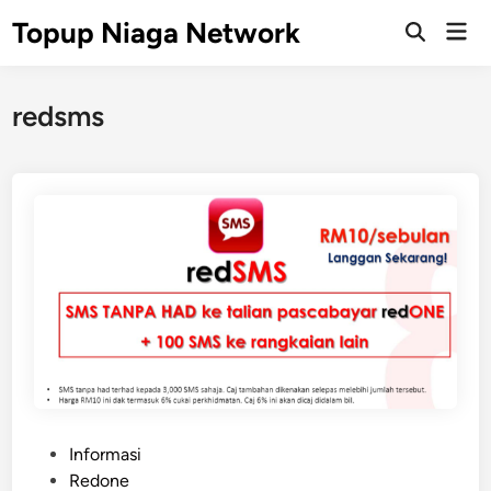
Skip
Topup Niaga Network
Mai
to
Open
Men
Search
content
redsms
P
Informasi
o
Redone