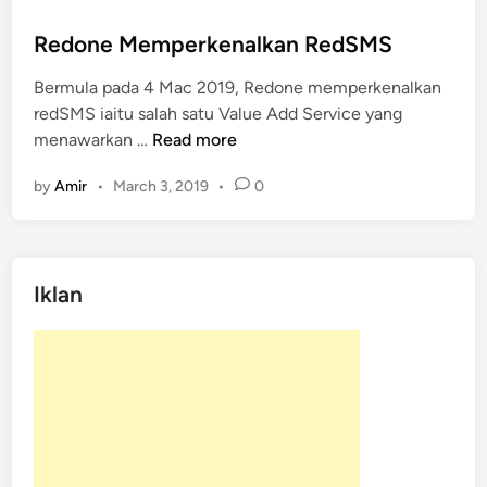
s
t
Redone Memperkenalkan RedSMS
e
Bermula pada 4 Mac 2019, Redone memperkenalkan
d
redSMS iaitu salah satu Value Add Service yang
i
R
menawarkan …
Read more
n
e
by
Amir
•
March 3, 2019
•
0
d
o
n
e
Iklan
M
e
m
p
e
r
k
e