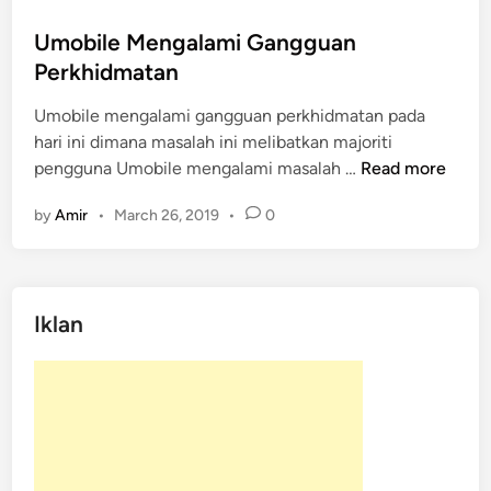
s
t
Umobile Mengalami Gangguan
e
Perkhidmatan
d
Umobile mengalami gangguan perkhidmatan pada
i
hari ini dimana masalah ini melibatkan majoriti
n
U
pengguna Umobile mengalami masalah …
Read more
m
by
Amir
•
March 26, 2019
•
0
o
b
i
l
Iklan
e
M
e
n
g
a
l