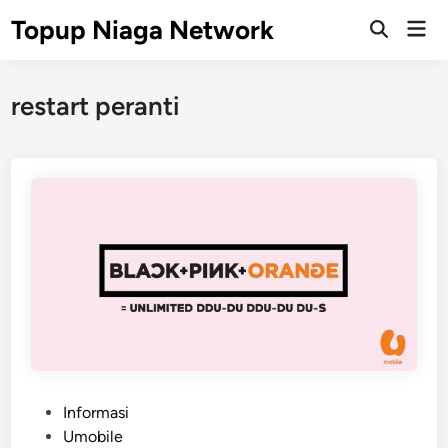
Skip
Topup Niaga Network
Mai
to
Open
Men
Search
content
restart peranti
P
Informasi
o
Umobile