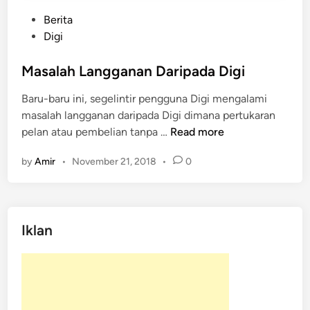
P
Berita
o
Digi
s
t
Masalah Langganan Daripada Digi
e
Baru-baru ini, segelintir pengguna Digi mengalami
d
masalah langganan daripada Digi dimana pertukaran
i
M
pelan atau pembelian tanpa …
Read more
n
a
by
Amir
•
November 21, 2018
•
0
s
a
l
a
Iklan
h
L
a
n
g