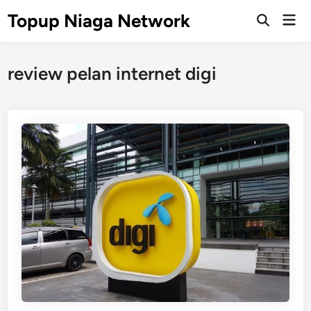
Skip
Topup Niaga Network
Mai
to
Open
Men
Search
content
review pelan internet digi