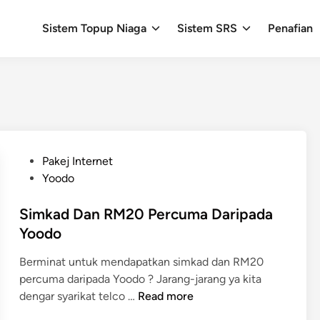
Sistem Topup Niaga
Sistem SRS
Penafian
P
Pakej Internet
o
Yoodo
s
t
Simkad Dan RM20 Percuma Daripada
e
Yoodo
d
Berminat untuk mendapatkan simkad dan RM20
i
percuma daripada Yoodo ? Jarang-jarang ya kita
n
S
dengar syarikat telco …
Read more
i