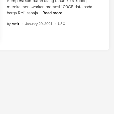
Sempena sambutan ulang tahun ke 3 Yoodo,
n
mereka menawarkan promosi 100GB data pada
Y
harga RM1 sahaja …
Read more
o
by
Amir
•
January 29, 2021
•
0
o
d
o
M
e
n
a
w
a
r
k
a
n
1
0