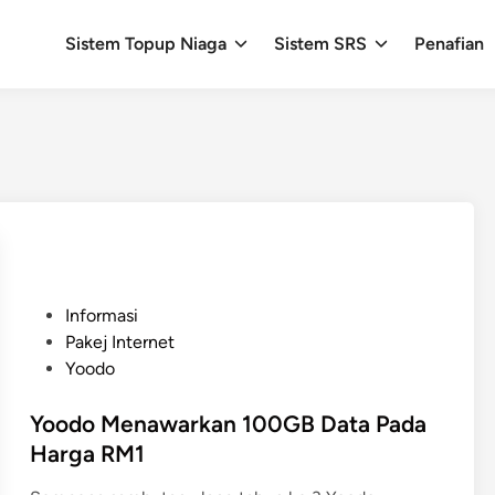
Sistem Topup Niaga
Sistem SRS
Penafian
P
Informasi
o
Pakej Internet
s
Yoodo
t
e
Yoodo Menawarkan 100GB Data Pada
d
Harga RM1
i