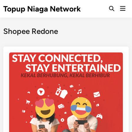
Skip
Topup Niaga Network
Mai
to
Open
Men
Search
content
Shopee Redone