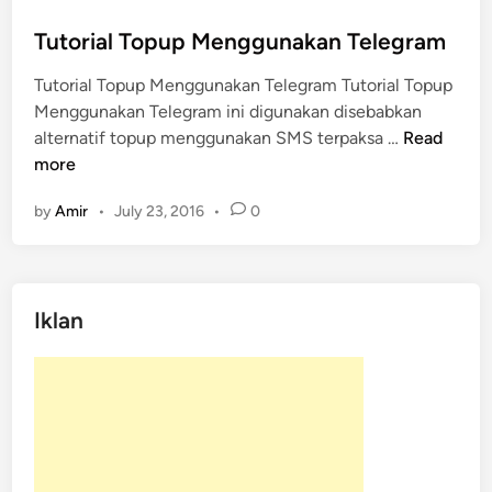
s
t
Tutorial Topup Menggunakan Telegram
e
Tutorial Topup Menggunakan Telegram Tutorial Topup
d
Menggunakan Telegram ini digunakan disebabkan
i
T
alternatif topup menggunakan SMS terpaksa …
Read
n
u
more
t
by
Amir
•
July 23, 2016
•
0
o
r
i
a
Iklan
l
T
o
p
u
p
M