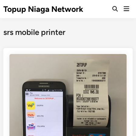
Skip
Topup Niaga Network
Mai
to
Open
Men
Search
content
srs mobile printer