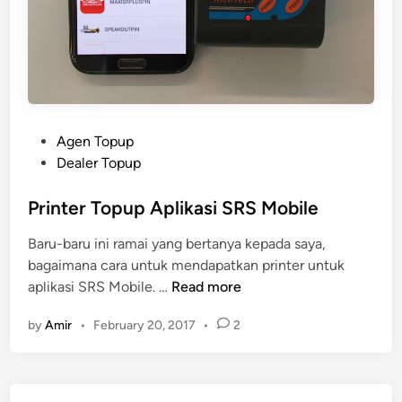
P
Agen Topup
o
Dealer Topup
s
t
Printer Topup Aplikasi SRS Mobile
e
Baru-baru ini ramai yang bertanya kepada saya,
d
bagaimana cara untuk mendapatkan printer untuk
i
P
aplikasi SRS Mobile. …
Read more
n
r
by
Amir
•
February 20, 2017
•
2
i
n
t
e