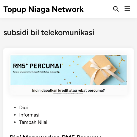
Skip
Topup Niaga Network
Mai
to
Open
Men
Search
content
subsidi bil telekomunikasi
P
Digi
o
Informasi
s
Tambah Nilai
t
e