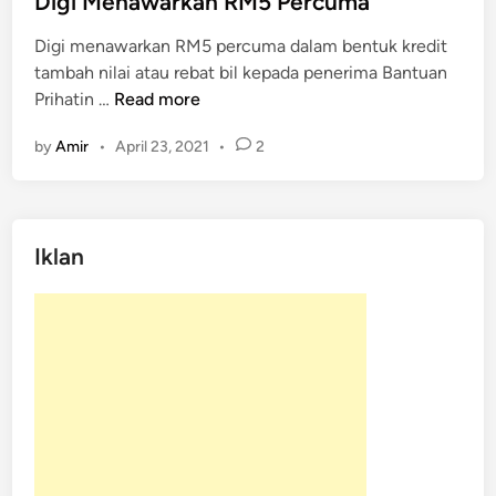
Digi Menawarkan RM5 Percuma
d
Digi menawarkan RM5 percuma dalam bentuk kredit
i
tambah nilai atau rebat bil kepada penerima Bantuan
n
D
Prihatin …
Read more
i
by
Amir
•
April 23, 2021
•
2
g
i
M
e
Iklan
n
a
w
a
r
k
a
n
R