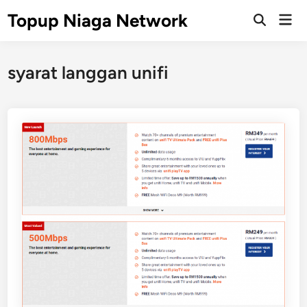
Skip
Topup Niaga Network
Mai
to
Open
Men
Search
content
syarat langgan unifi