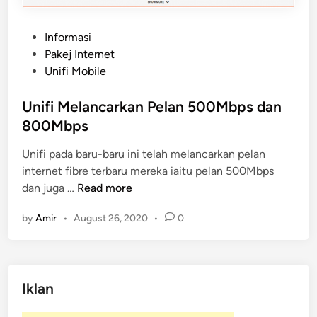
P
Informasi
o
Pakej Internet
s
Unifi Mobile
t
e
Unifi Melancarkan Pelan 500Mbps dan
d
800Mbps
i
Unifi pada baru-baru ini telah melancarkan pelan
n
internet fibre terbaru mereka iaitu pelan 500Mbps
U
dan juga …
Read more
n
by
Amir
•
August 26, 2020
•
0
i
f
i
M
Iklan
e
l