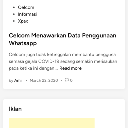
P
Celcom
o
Informasi
s
Xpax
t
e
Celcom Menawarkan Data Penggunaan
d
Whatsapp
i
Celcom juga tidak ketinggalan membantu pengguna
n
semasa gejala COVID-19 sedang semakin merisaukan
C
pada ketika ini dengan …
Read more
e
by
Amir
•
March 22, 2020
•
0
l
c
o
m
Iklan
M
e
n