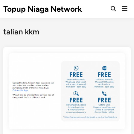
Skip
Topup Niaga Network
Mai
to
Open
Men
Search
content
talian kkm