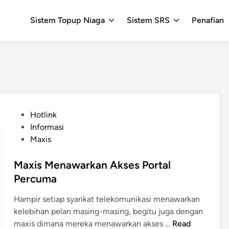
Sistem Topup Niaga
Sistem SRS
Penafian
P
Hotlink
o
Informasi
s
Maxis
t
e
Maxis Menawarkan Akses Portal
d
Percuma
i
Hampir setiap syarikat telekomunikasi menawarkan
n
kelebihan pelan masing-masing, begitu juga dengan
M
maxis dimana mereka menawarkan akses …
Read