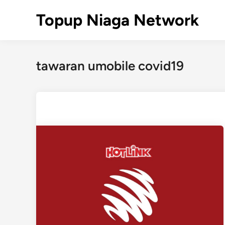
Skip
Topup Niaga Network
to
content
tawaran umobile covid19