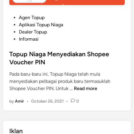
P
Agen Topup
o
Aplikasi Topup Niaga
s
Dealer Topup
t
Informasi
e
d
Topup Niaga Menyediakan Shopee
i
Voucher PIN
n
Pada baru-baru ini, Topup Niaga telah mula
menyediakan pelbagai produk baru termasuklah
T
Shopee Voucher PIN. Untuk …
Read more
o
by
Amir
•
October 26, 2021
•
0
p
u
p
N
Iklan
i