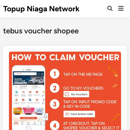
Skip
Topup Niaga Network
Mai
to
Open
Men
Search
content
tebus voucher shopee