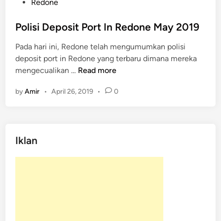
P
Redone
o
s
Polisi Deposit Port In Redone May 2019
t
Pada hari ini, Redone telah mengumumkan polisi
e
deposit port in Redone yang terbaru dimana mereka
d
P
mengecualikan …
Read more
i
o
n
by
Amir
•
April 26, 2019
•
0
l
i
s
i
Iklan
D
e
p
o
s
i
t