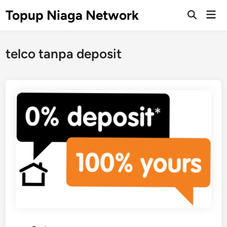
Skip
Topup Niaga Network
Mai
to
Open
Men
Search
content
telco tanpa deposit