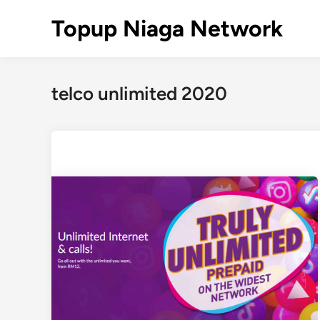
Skip
Topup Niaga Network
to
content
telco unlimited 2020