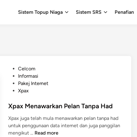
Sistem Topup Niaga
Sistem SRS
Penafian
P
Celcom
o
Informasi
s
Pakej Internet
t
Xpax
e
d
Xpax Menawarkan Pelan Tanpa Had
i
Xpax juga telah mula menawarkan pelan tanpa had
n
untuk penggunaan data internet dan juga panggilan
X
mengikut …
Read more