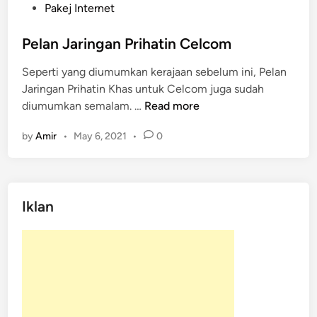
s
Pakej Internet
t
e
Pelan Jaringan Prihatin Celcom
d
Seperti yang diumumkan kerajaan sebelum ini, Pelan
i
Jaringan Prihatin Khas untuk Celcom juga sudah
n
P
diumumkan semalam. …
Read more
e
by
Amir
•
May 6, 2021
•
0
l
a
n
J
Iklan
a
r
i
n
g
a
n