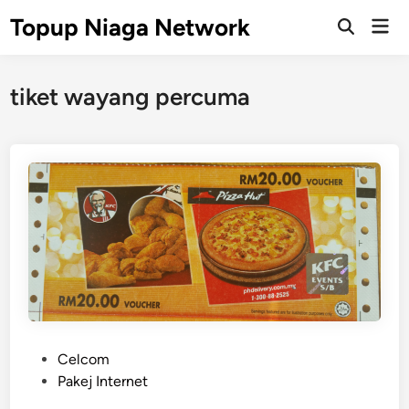
Skip
Topup Niaga Network
Mai
to
Open
Men
Search
content
tiket wayang percuma
P
Celcom
o
Pakej Internet
s