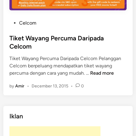
h
e
r
P
Celcom
A
o
t
s
Tiket Wayang Percuma Daripada
a
t
Celcom
u
e
S
Tiket Wayang Percuma Daripada Celcom Pelanggan
d
t
Celcom berpeluang mendapatkan tiket wayang
i
a
T
percuma dengan cara yang mudah. …
Read more
n
r
i
by
Amir
•
December 13, 2015
•
0
b
k
u
e
c
t
k
W
Iklan
s
a
D
y
a
a