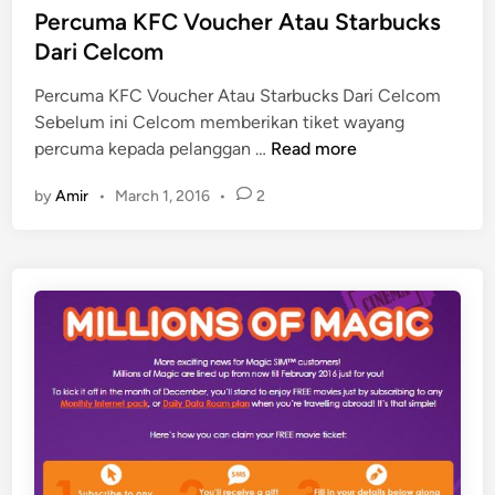
t
Percuma KFC Voucher Atau Starbucks
e
Dari Celcom
d
Percuma KFC Voucher Atau Starbucks Dari Celcom
i
Sebelum ini Celcom memberikan tiket wayang
n
P
percuma kepada pelanggan …
Read more
e
by
Amir
•
March 1, 2016
•
2
r
c
u
m
a
K
F
C
V
o
u
c