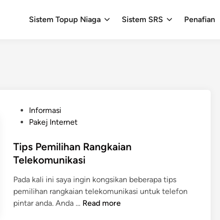
Sistem Topup Niaga
Sistem SRS
Penafian
P
Informasi
o
Pakej Internet
s
t
Tips Pemilihan Rangkaian
e
Telekomunikasi
d
Pada kali ini saya ingin kongsikan beberapa tips
i
pemilihan rangkaian telekomunikasi untuk telefon
n
T
pintar anda. Anda …
Read more
i