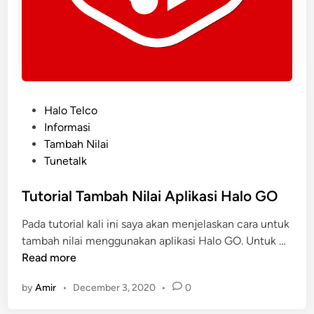
P
Halo Telco
o
Informasi
s
Tambah Nilai
t
Tunetalk
e
d
Tutorial Tambah Nilai Aplikasi Halo GO
i
Pada tutorial kali ini saya akan menjelaskan cara untuk
n
T
tambah nilai menggunakan aplikasi Halo GO. Untuk …
u
Read more
t
by
Amir
•
December 3, 2020
•
0
o
r