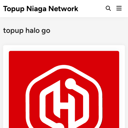
Skip
Topup Niaga Network
Mai
to
Open
Men
Search
content
topup halo go