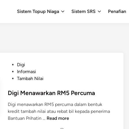
Sistem Topup Niaga
Sistem SRS
Penafian
P
Digi
o
Informasi
s
Tambah Nilai
t
e
Digi Menawarkan RM5 Percuma
d
Digi menawarkan RM5 percuma dalam bentuk
i
kredit tambah nilai atau rebat bil kepada penerima
n
D
Bantuan Prihatin …
Read more
i