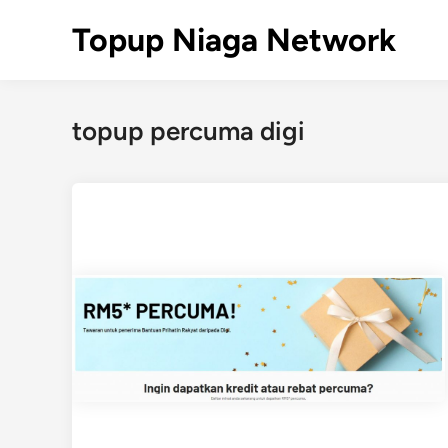
Skip
Topup Niaga Network
to
content
topup percuma digi