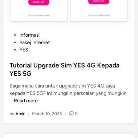
P
Informasi
o
Pakej Internet
s
YES
t
e
Tutorial Upgrade Sim YES 4G Kepada
d
YES 5G
i
Bagaimana cara untuk upgrade sim YES 4G saya
n
kepada YES 5G? Ini mungkin persoalan yang mungkin
T
…
Read more
u
by
Amir
•
March 10, 2023
•
0
t
o
r
i