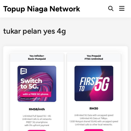
Skip
Topup Niaga Network
Mai
to
Open
Men
Search
content
tukar pelan yes 4g