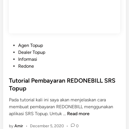
P
Agen Topup
o
Dealer Topup
s
Informasi
t
Redone
e
d
Tutorial Pembayaran REDONEBILL SRS
i
Topup
n
Pada tutorial kali ini saya akan menjelaskan cara
membuat pembayaran REDONEBILL menggunakan
T
aplikasi SRS Topup. Untuk …
Read more
u
by
Amir
•
December 5, 2020
•
0
t