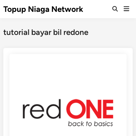
Skip
Topup Niaga Network
Mai
to
Open
Men
Search
content
tutorial bayar bil redone