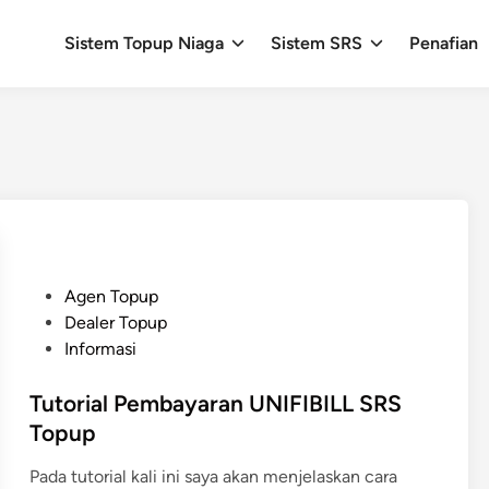
Sistem Topup Niaga
Sistem SRS
Penafian
P
Agen Topup
o
Dealer Topup
s
Informasi
t
e
Tutorial Pembayaran UNIFIBILL SRS
d
Topup
i
Pada tutorial kali ini saya akan menjelaskan cara
n