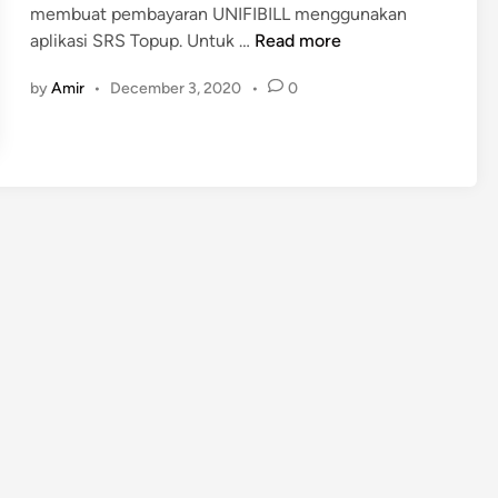
membuat pembayaran UNIFIBILL menggunakan
T
aplikasi SRS Topup. Untuk …
Read more
u
by
Amir
•
December 3, 2020
•
0
t
o
r
i
a
l
P
e
m
b
a
y
a
r
a
n