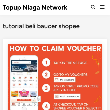
Skip
Topup Niaga Network
Mai
to
Open
Men
Search
content
tutorial beli baucer shopee