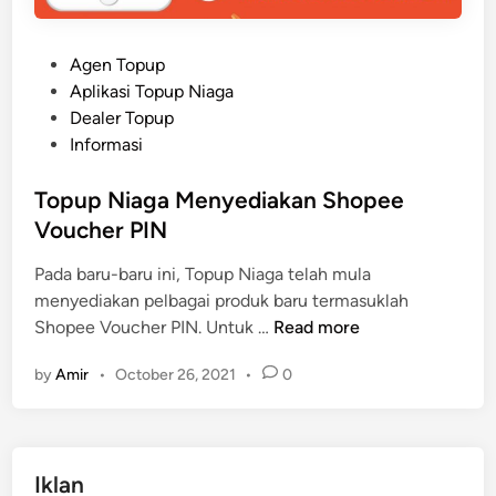
P
Agen Topup
o
Aplikasi Topup Niaga
s
Dealer Topup
t
Informasi
e
d
Topup Niaga Menyediakan Shopee
i
Voucher PIN
n
Pada baru-baru ini, Topup Niaga telah mula
menyediakan pelbagai produk baru termasuklah
T
Shopee Voucher PIN. Untuk …
Read more
o
by
Amir
•
October 26, 2021
•
0
p
u
p
N
Iklan
i