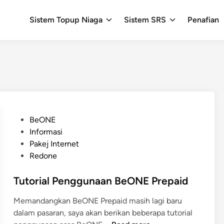
Sistem Topup Niaga
Sistem SRS
Penafian
P
BeONE
o
Informasi
s
Pakej Internet
t
Redone
e
d
Tutorial Penggunaan BeONE Prepaid
i
Memandangkan BeONE Prepaid masih lagi baru
n
dalam pasaran, saya akan berikan beberapa tutorial