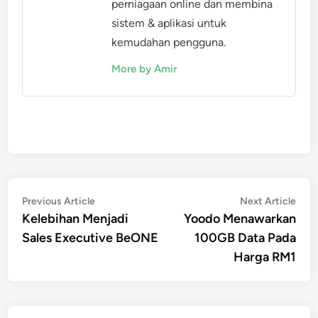
perniagaan online dan membina
sistem & aplikasi untuk
kemudahan pengguna.
More by Amir
Post
Previous
Nex
Previous Article
Next Article
article:
artic
Kelebihan Menjadi
Yoodo Menawarkan
navigation
Sales Executive BeONE
100GB Data Pada
Harga RM1