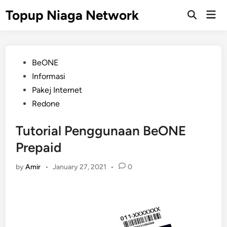
Skip
Topup Niaga Network
Mai
to
Open
Men
Search
content
Posted
BeONE
in
Informasi
Pakej Internet
Redone
Tutorial Penggunaan BeONE
Prepaid
by
Amir
•
January 27, 2021
•
0