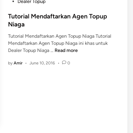
o
Dealer Topup
s
t
Tutorial Mendaftarkan Agen Topup
e
Niaga
d
Tutorial Mendaftarkan Agen Topup Niaga Tutorial
i
Mendaftarkan Agen Topup Niaga ini khas untuk
n
T
Dealer Topup Niaga …
Read more
u
by
Amir
•
June 10, 2016
•
0
t
o
r
i
a
l
M
e
n
d