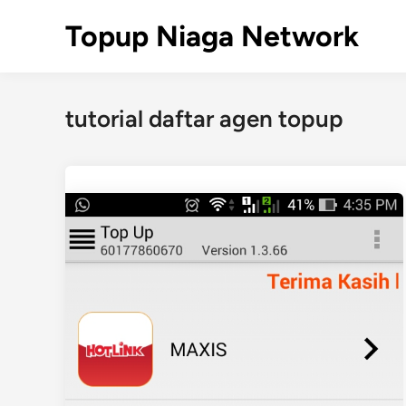
Skip
Topup Niaga Network
to
content
tutorial daftar agen topup