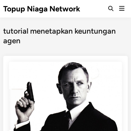
Skip
Topup Niaga Network
Mai
to
Open
Men
Search
content
tutorial menetapkan keuntungan
agen