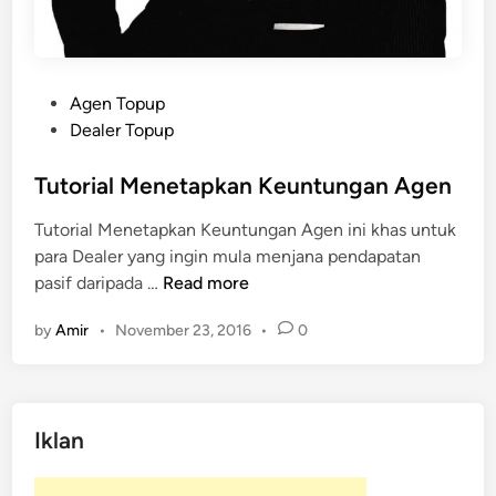
P
Agen Topup
o
Dealer Topup
s
t
Tutorial Menetapkan Keuntungan Agen
e
Tutorial Menetapkan Keuntungan Agen ini khas untuk
d
para Dealer yang ingin mula menjana pendapatan
i
T
pasif daripada …
Read more
n
u
by
Amir
•
November 23, 2016
•
0
t
o
r
i
Iklan
a
l
M