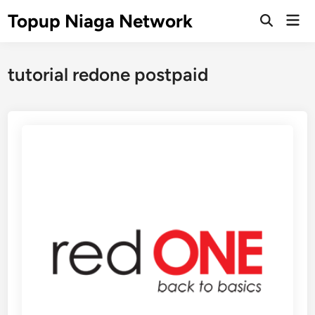
Skip
Topup Niaga Network
Mai
to
Open
Men
Search
content
tutorial redone postpaid