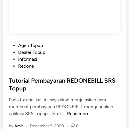
P
Agen Topup
o
Dealer Topup
s
Informasi
t
Redone
e
d
Tutorial Pembayaran REDONEBILL SRS
i
Topup
n
Pada tutorial kali ini saya akan menjelaskan cara
membuat pembayaran REDONEBILL menggunakan
T
aplikasi SRS Topup. Untuk …
Read more
u
by
Amir
•
December 5, 2020
•
0
t