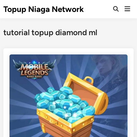
Skip
Topup Niaga Network
Mai
to
Open
Men
Search
content
tutorial topup diamond ml