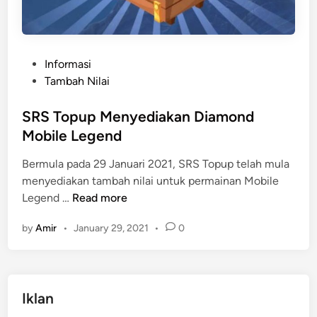
P
Informasi
o
Tambah Nilai
s
t
SRS Topup Menyediakan Diamond
e
Mobile Legend
d
Bermula pada 29 Januari 2021, SRS Topup telah mula
i
menyediakan tambah nilai untuk permainan Mobile
n
S
Legend …
Read more
R
by
Amir
•
January 29, 2021
•
0
S
T
o
p
Iklan
u
p