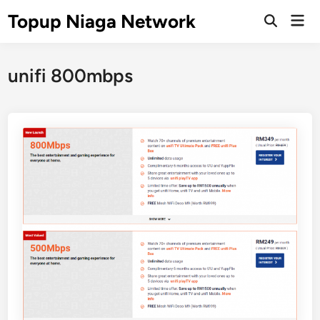
Skip
Topup Niaga Network
Mai
to
Open
Men
Search
content
unifi 800mbps