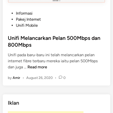
P
Informasi
o
Pakej Internet
s
Unifi Mobile
t
e
Unifi Melancarkan Pelan 500Mbps dan
d
800Mbps
i
Unifi pada baru-baru ini telah melancarkan pelan
n
internet fibre terbaru mereka iaitu pelan 500Mbps
U
dan juga …
Read more
n
by
Amir
•
August 26, 2020
•
0
i
f
i
M
Iklan
e
l